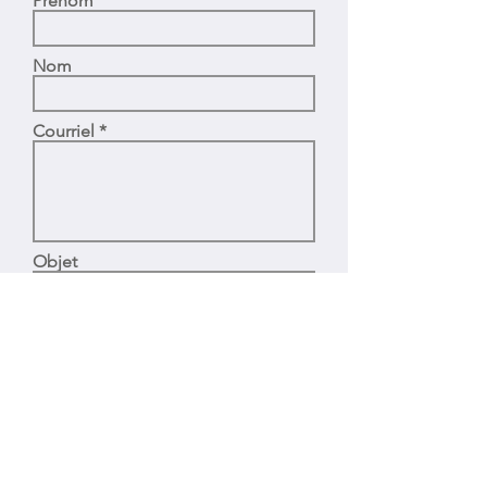
Prénom
Nom
Courriel
Objet
Votre message
Téléphone :
514.562.7827
Sans Frais :
1.866.299.9497