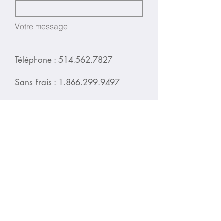
Votre message
Téléphone :
514.562.7827
Sans Frais :
1.866.299.9497
Courriel :
info@lcprestige.com
Les Collections Prestige
1760 St-Antoine, Lachine, Québec,
H8S 1V2
Envoyer