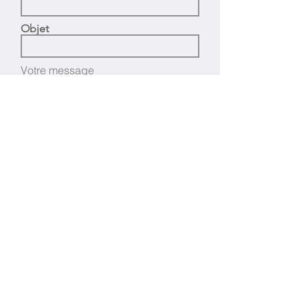
Objet
Votre message
Téléphone :
514.562.7827
Sans Frais :
1.866.299.9497
Courriel :
info@lcprestige.com
Les Collections Prestige
1760 St-Antoine, Lachine, Québec,
H8S 1V2
Envoyer